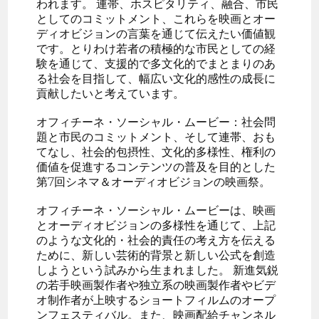
われます。 連帯、ホスピタリティ、融合、市民
としてのコミットメント、これらを映画とオー
ディオビジョンの言葉を通じて伝えたい価値観
です。とりわけ若者の積極的な市民としての経
験を通じて、支援的で多文化的でまとまりのあ
る社会を目指して、幅広い文化的感性の成長に
貢献したいと考えています。
オフィチーネ・ソーシャル・ムービー：社会問
題と市民のコミットメント、そして連帯、おも
てなし、社会的包摂性、文化的多様性、権利の
価値を促進するコンテンツの普及を目的とした
第7回シネマ＆オーディオビジョンの映画祭。
オフィチーネ・ソーシャル・ムービーは、映画
とオーディオビジョンの多様性を通じて、上記
のような文化的・社会的責任の考え方を伝える
ために、新しい芸術的背景と新しい公式を創造
しようという試みから生まれました。 新進気鋭
の若手映画製作者や独立系の映画製作者やビデ
オ制作者が上映するショートフィルムのオープ
ンフェスティバル。また、映画配給チャンネル