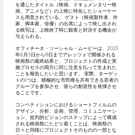
を通じたタイトル（映画、ドキュメンタリー映
画、アニメなど）の上映に特化したショーケー
スも用意されている。 ゲスト（映画製作者、作
家、脚本家、俳優）の出席によって映し出され
る映写は、上映終了時に観客と対決する機会が
与えられる。
オフィチーネ・ソーシャル・ムービーは、2025
年6月3日から8日までアレッツォで開催される
映画祭の最終結果と、プロジェクトの作成と実
施プロセスの両方に同じ注意を払って生まれた
ことを報告したいと思います。 実際、ターゲッ
トの1つは、積極的な市民権を共有できる若者の
グループを参加させ、彼らの創造性を発揮させ
ることです。
コンペティションにおけるショートフィルムの
デザイン、分析、企画、管理、コミュニケーシ
ョン、批判的ビジョンのステップによって構成
される映画祭にたどり着くことは、映画祭の
日々と同様にプロジェクトそのものの一部とな