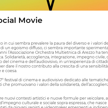
ocial Movie
in cui sembra prevalere la paura del diverso e i valori de
o di un egoismo diffuso, ci sembra importante sperimentar
 anni l’Associazione Orchestra Multietnica di Arezzo ha tent
a. Solidarietà, accoglienza, integrazione, impegno civile, 
io del cinema e dell’audiovisivo, in un'esperienza di cittad
per dare il nostro contributo alla crescita di una sensibilità
e e coesa.
 7° festival di cinema e audiovisivo dedicato alle tematiche
 che promuovano i valori della solidarietà, dell’accoglienza
re nuovi contesti artistici e nuove formule per veicolare, a
ea d’impegno culturale e sociale sopra espressa, che nasce 
ati da giovani registi e videomaker emergenti e indipende