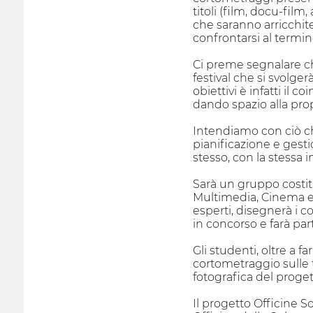
titoli (film, docu-film
che saranno arricchite 
confrontarsi al termin
Ci preme segnalare che
festival che si svolg
obiettivi è infatti il
dando spazio alla propr
Intendiamo con ciò che t
pianificazione e gest
stesso, con la stessa i
Sarà un gruppo costitu
Multimedia, Cinema e G
esperti, disegnerà i c
in concorso e farà part
Gli studenti, oltre a 
cortometraggio sulle 
fotografica del progett
Il progetto Officine S