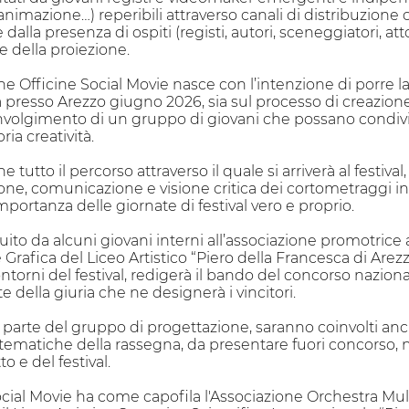
, animazione…) reperibili attraverso canali di distribuzione
dalla presenza di ospiti (registi, autori, sceneggiatori, att
e della proiezione.
 Officine Social Movie nasce con l’intenzione di porre la st
erà presso Arezzo giugno 2026, sia sul processo di creazi
 coinvolgimento di un gruppo di giovani che possano condiv
ia creatività.
utto il percorso attraverso il quale si arriverà al festival, c
ione, comunicazione e visione critica dei cortometraggi in
mportanza delle giornate di festival vero e proprio.
ito da alcuni giovani interni all’associazione promotrice
rafica del Liceo Artistico “Piero della Francesca di Arezz
ontorni del festival, redigerà il bando del concorso nazion
e della giuria che ne designerà i vincitori.
far parte del gruppo di progettazione, saranno coinvolti an
tematiche della rassegna, da presentare fuori concorso
o e del festival.
ocial Movie ha come capofila l'Associazione Orchestra Mul