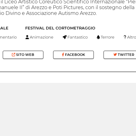
, il Liceo Artistico Coreutico Scientifico Internazionale “P
anuele II” di Arezzo e Poti Pictures, con il sostegno del
gio Divino e Associazione Autismo Arezzo.
NALE
FESTIVAL DEL CORTOMETRAGGIO
entario
Animazione
Fantastico
Terrore
Altr
SITO WEB
FACEBOOK
TWITTER