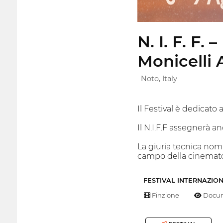
N. I. F. F.
Monicelli 
Noto, Italy
Il Festival è dedicato a
Il N.I.F.F assegnerà a
La giuria tecnica nom
campo della cinematogr
FESTIVAL INTERNAZIO
Finzione
Docum