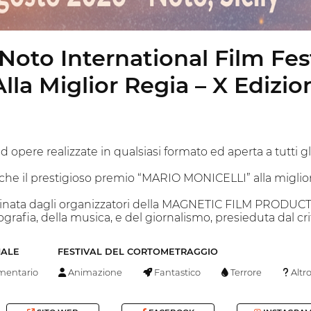
 – Noto International Film Fe
Alla Miglior Regia – X Edizi
d opere realizzate in qualsiasi formato ed aperta a tutti gli 
nche il prestigioso premio “MARIO MONICELLI” alla miglior
inata dagli organizzatori della MAGNETIC FILM PRODUCTION
afia, della musica, e del giornalismo, presieduta dal cri
NALE
FESTIVAL DEL CORTOMETRAGGIO
entario
Animazione
Fantastico
Terrore
Altr