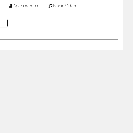
o
Sperimentale
Music Video
M