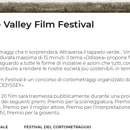
Valley Film Festival
raggi che ti sorprenderà. Attraversa il tappeto verde... Vinc
durata massima di 15 minuti. Il tema «Odissea» propone fi
uardo a tutte le forme di iniziative e azioni che tutti, c
ribuire a rendere le nostre società più sostenibili, in te
lm Festival è un concorso di cortometraggi organizzato da
 «ODYSSEY».
 20 film sarà trasmessa pubblicamente durante una proiezio
dei seguenti premi: Premio per la sceneggiatura, Premio 
e, Premio per il miglior attore, Premio per l'interpretazi
»), Premio per la gioventù.
NALE
FESTIVAL DEL CORTOMETRAGGIO