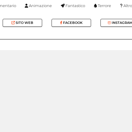
entario
Animazione
Fantastico
Terrore
Altr
SITO WEB
FACEBOOK
INSTAGRA