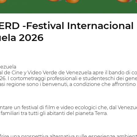
ERD -Festival Internacional
ela 2026
ezuela
nal de Cine y Video Verde de Venezuela apre il bando di co
026. I cortometraggi professionali e studenteschi dei ge
siasi regione sono i benvenuti, a condizione che affronti
entare un festival di film e video ecologici che, dal Vene
miliari tra tutti gli abitanti del pianeta Terra.
frire una prospettiva alternativa sulle esperienze ambient