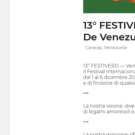
13° FESTIV
De Venezu
Caracas, Venezuela
13° FESTIVERD — Ven
Il Festival Internacio
dal 1 al 6 dicembre 2
e di finzione di qual
***
La nostra visione: div
di legami amorevoli e fa
***
La nostra missione: of