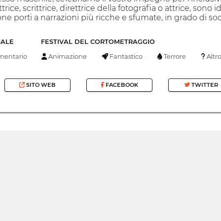
uttrice, scrittrice, direttrice della fotografia o attrice, so
ione porti a narrazioni più ricche e sfumate, in grado di so
NALE
FESTIVAL DEL CORTOMETRAGGIO
entario
Animazione
Fantastico
Terrore
Altr
SITO WEB
FACEBOOK
TWITTER