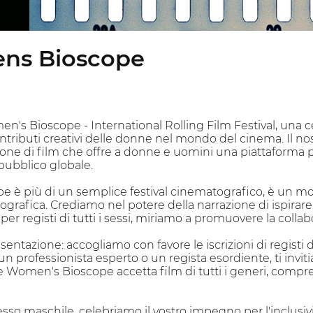
ns Bioscope
's Bioscope - International Rolling Film Festival, una c
ntributi creativi delle donne nel mondo del cinema. Il nos
ne di film che offre a donne e uomini una piattaforma per
pubblico globale.
 è più di un semplice festival cinematografico, è un mo
ografica. Crediamo nel potere della narrazione di ispirar
r registi di tutti i sessi, miriamo a promuovere la collabor
sentazione: accogliamo con favore le iscrizioni di registi
un professionista esperto o un regista esordiente, ti inviti
 Women's Bioscope accetta film di tutti i generi, compres
esso maschile, celebriamo il vostro impegno per l'inclusivi