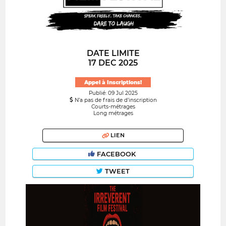
DATE LIMITE
17 DEC 2025
Appel à Inscriptions!
Publié: 09 Jul 2025
N’a pas de frais de d’inscription
Courts-métrages
Long métrages
LIEN
FACEBOOK
TWEET