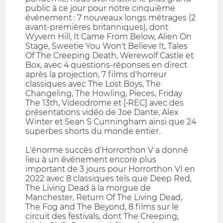
public à ce jour pour notre cinquième
événement : 7 nouveaux longs métrages (2
avant-premières britanniques), dont
Wyvern Hill, It Came From Below, Alien On
Stage, Sweetie You Won't Believe It, Tales
Of The Creeping Death, Werewolf Castle et
Box, avec 4 questions-réponses en direct
après la projection, 7 films d'horreur
classiques avec The Lost Boys, The
Changeling, The Howling, Pieces, Friday
The 13th, Videodrome et [•REC] avec des
présentations vidéo de Joe Dante, Alex
Winter et Sean S Cunningham ainsi que 24
superbes shorts du monde entier.
L'énorme succès d'Horrorthon V a donné
lieu à un événement encore plus
important de 3 jours pour Horrorthon VI en
2022 avec 8 classiques tels que Deep Red,
The Living Dead à la morgue de
Manchester, Return Of The Living Dead,
The Fog and The Beyond, 8 films sur le
circuit des festivals, dont The Creeping,