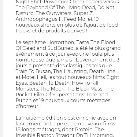
Night Shift, Powertool Cheerleaders versus
The Boyband Of The Living Dead, Do Not
Disturb, The Outwaters, Super Z,
Anthropophagus II, Feed Moi et 19
nouveaux shorts en plus de l'ajout de food
trucks et de produits dérivés !
Le septième Horrorthon, Taste The Blood
Of Dead and SudBuried, a été le plus grand
événement à ce jour avec une foule plus
nombreuse que jamais ! L'événement de 3
jours a présenté des classiques tels que
Train To Busan, The Haunting, Death Line
et Motel Hell, les tout nouveaux films Eight
Eyes, Beaten To Death, How To Kill
Monsters, The Moor, The Black Mass, The
Pocket Film Of Superstitions, Lore and
Punch et 19 nouveaux courts métrages
d'horreur !
La huitième édition s'est enrichie avec un
lancement anticipé et de nouveaux films :
18 longs métrages, dont Protein, The
Invisible Raptor, Straight On Till Morning,