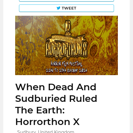
TWEET
When Dead And
Sudburied Ruled
The Earth:
Horrorthon X
Sudbury, United Kingdom