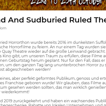
 And Sudburied Ruled The 
gdom
ed Horrorthon wurde bereits 2016 im dunkelsten Suffolk
che Horrorfilme zu feiern. An nur einem Tag wurden sie
 Quay Theatre wieder auf die große Leinwand gebracht. De
ges Kino gibt, um unseren Traum zu erfüllen, diese Filme
nen Geburtstag herum geplant. Nur für den Fall, dass er
, um den ganzen Tag lang ununterbrochen Horror zu sc
bst abgeschrieben werden!
eines, aber perfekt geformtes Publikum, genoss und ert
es Franchise geboren wurde! Wir glauben, dass Filme 
um gesehen werden sollten, das man wirklich genießen
hr wiederkommt!
und 2019 zurückgekehrt und haben ein wachsendes Publ
begeschenke, Rabatte von lokalen Unternehmen und me