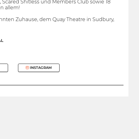
ell, Scared Shitless und Members Club sowie 18
n allem!
hnten Zuhause, dem Quay Theatre in Sudbury,
AL
INSTAGRAM