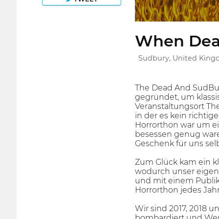
When Dead
Sudbury, United Kin
The Dead And SudBuri
gegründet, um klassis
Veranstaltungsort The
in der es kein richti
Horrorthon war um ei
besessen genug waren
Geschenk für uns sel
Zum Glück kam ein kl
wodurch unser eigen
und mit einem Publik
Horrorthon jedes Ja
Wir sind 2017, 2018 
bombardiert und Wer