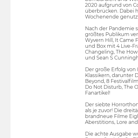
2020 aufgrund von Cov
überbrücken. Dabei h
Wochenende genutzt
Nach der Pandemie si
größtes Publikum ver
Wyvern Hill, It Came 
und Box mit 4 Live-Fr
Changeling, The Howl
und Sean S Cunningha
Der große Erfolg von 
Klassikern, darunter
Beyond, 8 Festivalfil
Do Not Disturb, The 
Fanartikel!
Der siebte Horrortho
als je zuvor! Die dre
brandneue Filme Eight
Aberstitions, Lore an
Die achte Ausgabe wur