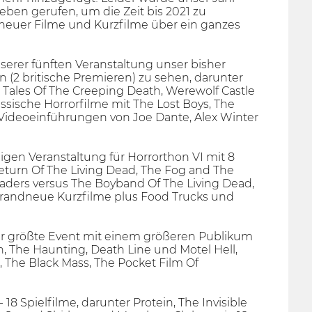
eben gerufen, um die Zeit bis 2021 zu
dneuer Filme und Kurzfilme über ein ganzes
serer fünften Veranstaltung unser bisher
2 britische Premieren) zu sehen, darunter
, Tales Of The Creeping Death, Werewolf Castle
ssische Horrorfilme mit The Lost Boys, The
 Videoeinführungen von Joe Dante, Alex Winter
igen Veranstaltung für Horrorthon VI mit 8
eturn Of The Living Dead, The Fog and The
leaders versus The Boyband Of The Living Dead,
 brandneue Kurzfilme plus Food Trucks und
her größte Event mit einem größeren Publikum
an, The Haunting, Death Line und Motel Hell,
 The Black Mass, The Pocket Film Of
8 Spielfilme, darunter Protein, The Invisible