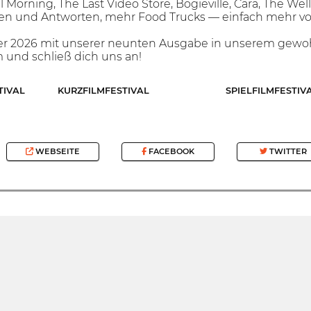
ll Morning, The Last Video Store, Bogieville, Cara, The W
en und Antworten, mehr Food Trucks — einfach mehr vo
er 2026 mit unserer neunten Ausgabe in unserem gewo
 und schließ dich uns an!
TIVAL
KURZFILMFESTIVAL
SPIELFILMFESTIV
WEBSEITE
FACEBOOK
TWITTER