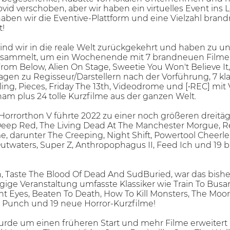
id verschoben, aber wir haben ein virtuelles Event ins L
aben wir die Eventive-Plattform und eine Vielzahl bran
!
nd wir in die reale Welt zurückgekehrt und haben zu un
sammelt, um ein Wochenende mit 7 brandneuen Filmen (
From Below, Alien On Stage, Sweetie You Won't Believe It
agen zu Regisseur/Darstellern nach der Vorführung, 7 kla
ing, Pieces, Friday The 13th, Videodrome und [•REC] mit
m plus 24 tolle Kurzfilme aus der ganzen Welt.
Horrorthon V führte 2022 zu einer noch größeren dreitäg
 Deep Red, The Living Dead At The Manchester Morgue, R
me, darunter The Creeping, Night Shift, Powertool Cheer
Outwaters, Super Z, Anthropophagus II, Feed Ich und 19
n, Taste The Blood Of Dead And SudBuried, war das bis
itägige Veranstaltung umfasste Klassiker wie Train To Bus
 Eyes, Beaten To Death, How To Kill Monsters, The Moor,
d Punch und 19 neue Horror-Kurzfilme!
de um einen früheren Start und mehr Filme erweitert - 1