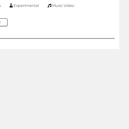
s
Experimental
Music Video
M