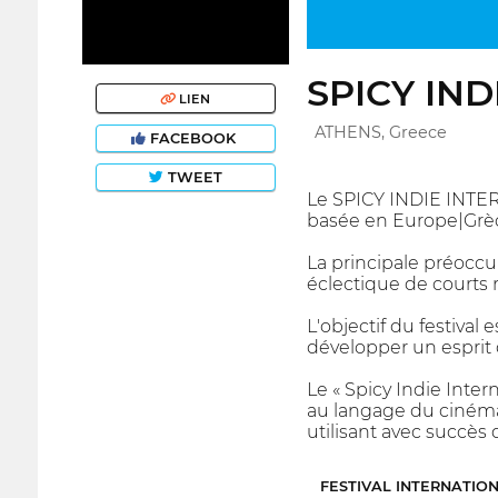
SPICY IND
LIEN
ATHENS, Greece
FACEBOOK
TWEET
Le SPICY INDIE INTER
basée en Europe|Grè
La principale préoccu
éclectique de courts
L'objectif du festiva
développer un esprit 
Le « Spicy Indie Inter
au langage du cinéma
utilisant avec succè
FESTIVAL INTERNATIO