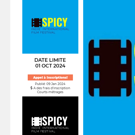
DATE LIMITE
01 OCT 2024
Appel à Inscriptions!
Publié: 09 Jan 2024
A des frais d’inscription
Courts-métrages