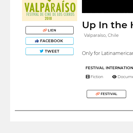
Up In the 
LIEN
Valparaíso, Chile
FACEBOOK
TWEET
Only for Latinamerica
FESTIVAL INTERNATIO
Fiction
Docume
FESTIVAL