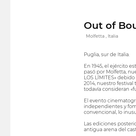
Out of Bou
Molfetta , Italia
Puglia, sur de Italia.
En 1945, el ejército e
pasó por Molfetta, nu
LOS LÍMITES» debido al
2014, nuestro festival
todavía consideran «fu
El evento cinematográf
independientes y fom
convencional, lo inusua
Las ediciones posterio
antigua arena del cast