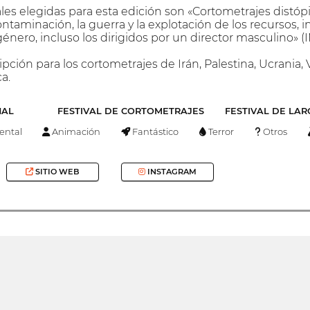
les elegidas para esta edición son «Cortometrajes distóp
ntaminación, la guerra y la explotación de los recursos, 
género, incluso los dirigidos por un director masculin
ipción para los cortometrajes de Irán, Palestina, Ucrani
ca.
NAL
FESTIVAL DE CORTOMETRAJES
FESTIVAL DE LA
ntal
Animación
Fantástico
Terror
Otros
SITIO WEB
INSTAGRAM