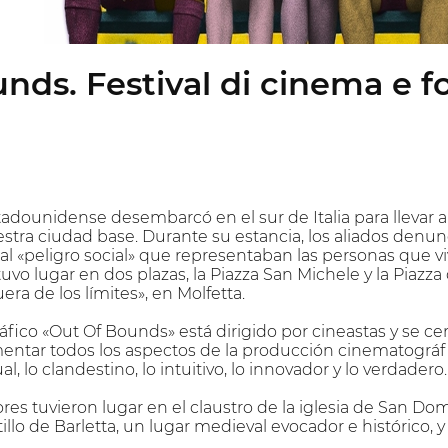
nds. Festival di cinema e 
stadounidense desembarcó en el sur de Italia para llevar 
estra ciudad base. Durante su estancia, los aliados den
 «peligro social» que representaban las personas que viví
 tuvo lugar en dos plazas, la Piazza San Michele y la Piaz
era de los límites», en Molfetta.
ico «Out Of Bounds» está dirigido por cineastas y se cent
entar todos los aspectos de la producción cinematográ
l, lo clandestino, lo intuitivo, lo innovador y lo verdadero.
res tuvieron lugar en el claustro de la iglesia de San Dom
illo de Barletta, un lugar medieval evocador e histórico, y