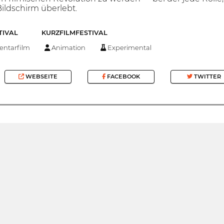
ildschirm überlebt.
TIVAL
KURZFILMFESTIVAL
ntarfilm
Animation
Experimental
WEBSEITE
FACEBOOK
TWITTER