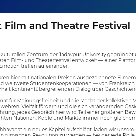
Film and Theatre Festival
ulturellen Zentrum der Jadavpur University gegründet 
ten Film- und Theaterfestival entwickelt — einer Plattf
Emotion treffen aufeinander.
aren hier mit nationalen Preisen ausgezeichnete Filmem
weltweite Studentenkooperationen — von Frankreich bis
haft kontinentübergreifenden Dialog über Geschichten
at für Meinungsfreiheit und die Macht der kollektiven Vor
ehren, Vielfalt fördern und die sich verändernden Gesic
führung, jedes Gespräch hier wird Teil einer größeren 
hichten Nationen, Köpfe und Märkte immer noch gleich
hayanat ein neues Kapitel aufschlägt, laden wir unsere P
 filmischen Revolution zu werden — bei der jede Rolle, 