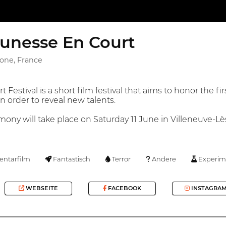
eunesse En Court
one, France
 Festival is a short film festival that aims to honor the
n order to reveal new talents.
mony will take place on Saturday 11 June in Villeneuve-
ntarfilm
Fantastisch
Terror
Andere
Experim
WEBSEITE
FACEBOOK
INSTAGRA