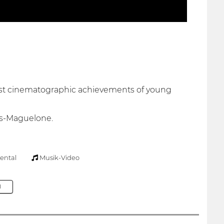
 first cinematographic achievements of young
Lès-Maguelone.
ental
Musik-Video
M