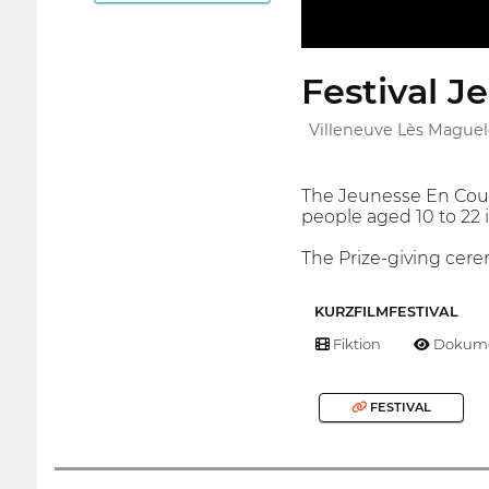
Festival J
Villeneuve Lès Maguel
The Jeunesse En Court
people aged 10 to 22 i
The Prize-giving cere
KURZFILMFESTIVAL
Fiktion
Dokume
FESTIVAL