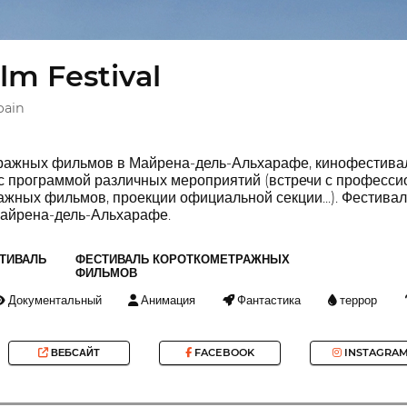
lm Festival
pain
ражных фильмов в Майрена-дель-Альхарафе, кинофестиваль
с программой различных мероприятий (встречи с профессио
жных фильмов, проекции официальной секции...). Фестиваль
Майрена-дель-Альхарафе.
ТИВАЛЬ
ФЕСТИВАЛЬ КОРОТКОМЕТРАЖНЫХ
ФИЛЬМОВ
Документальный
Анимация
Фантастика
террор
ВЕБСАЙТ
FACEBOOK
INSTAGRA