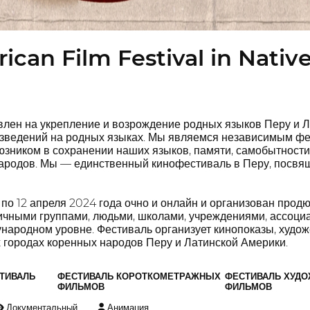
ican Film Festival in Nati
лен на укрепление и возрождение родных языков Перу и Л
зведений на родных языках. Мы являемся независимым фес
зником в сохранении наших языков, памяти, самобытности
ародов. Мы — единственный кинофестиваль в Перу, посвя
 по 12 апреля 2024 года очно и онлайн и организован про
личными группами, людьми, школами, учреждениями, ассоци
народном уровне. Фестиваль организует кинопоказы, худ
 городах коренных народов Перу и Латинской Америки.
ТИВАЛЬ
ФЕСТИВАЛЬ КОРОТКОМЕТРАЖНЫХ
ФЕСТИВАЛЬ ХУД
ФИЛЬМОВ
ФИЛЬМОВ
Документальный
Анимация