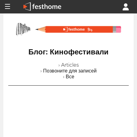
Блог: Кинофестивали
› Articles
› Позвоните для записей
› Все