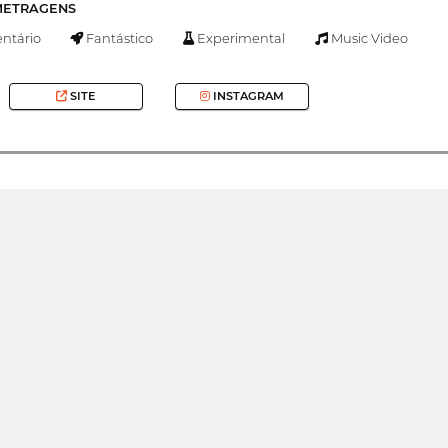
-METRAGENS
tário
Fantástico
Experimental
Music Video
SITE
INSTAGRAM