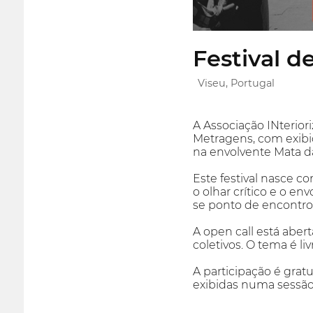
Festival d
Viseu, Portugal
A Associação INterior
Metragens, com exibiç
na envolvente Mata d
Este festival nasce c
o olhar crítico e o e
se ponto de encontro
A open call está abert
coletivos. O tema é liv
A participação é gratu
exibidas numa sessão 