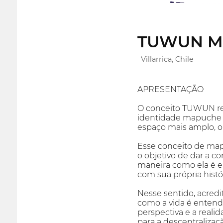
TUWUN Mue
Villarrica, Chile
APRESENTAÇÃO
O conceito TUWUN rep
identidade mapuche en
espaço mais amplo, o
Esse conceito de ma
o objetivo de dar a c
maneira como ela é en
com sua própria histór
Nesse sentido, acred
como a vida é entendi
perspectiva e a reali
para a descentralizaçã