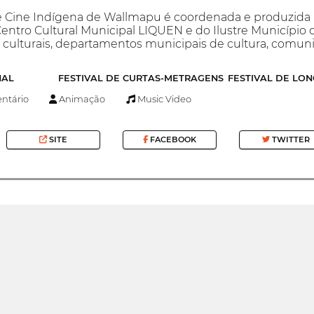
Cine Indígena de Wallmapu é coordenada e produzida
entro Cultural Municipal LIQUEN e do Ilustre Município d
s culturais, departamentos municipais de cultura, comu
NAL
FESTIVAL DE CURTAS-METRAGENS
FESTIVAL DE LO
tário
Animação
Music Video
SITE
FACEBOOK
TWITTER