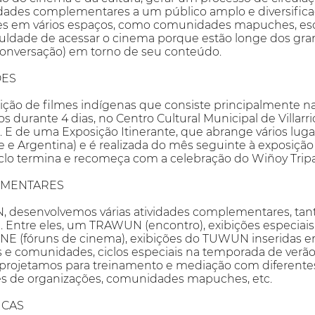
vidades complementares a um público amplo e diversifica
tes em vários espaços, como comunidades mapuches, esc
uldade de acessar o cinema porque estão longe dos gr
onversação) em torno de seu conteúdo.
DES
o de filmes indígenas que consiste principalmente na 
s durante 4 dias, no Centro Cultural Municipal de Villar
e. E de uma Exposição Itinerante, que abrange vários luga
 e Argentina) e é realizada do mês seguinte à exposição 
clo termina e recomeça com a celebração do Wiñoy Tri
EMENTARES
desenvolvemos várias atividades complementares, tant
e. Entre eles, um TRAWUN (encontro), exibições especia
 (fóruns de cinema), exibições do TUWUN inseridas em
as e comunidades, ciclos especiais na temporada de verã
projetamos para treinamento e mediação com diferentes
eres de organizações, comunidades mapuches, etc.
ICAS