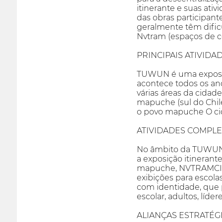
itinerante e suas ati
das obras participan
geralmente têm dific
Nvtram (espaços de c
PRINCIPAIS ATIVIDA
TUWUN é uma exposiçã
acontece todos os ano
várias áreas da cidad
mapuche (sul do Chile
o povo mapuche O ci
ATIVIDADES COMPL
No âmbito da TUWUN, 
a exposição itinerant
mapuche, NVTRAMCINE
exibições para escol
com identidade, que 
escolar, adultos, líd
ALIANÇAS ESTRATÉG