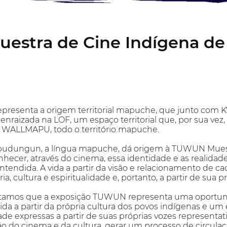
stra de Cine Indígena d
resenta a origem territorial mapuche, que junto com KV
raizada na LOF, um espaço territorial que, por sua vez, é
 WALLMAPU, todo o território mapuche.
pudungun, a língua mapuche, dá origem à TUWUN Muest
onhecer, através do cinema, essa identidade e as realida
tendida. A vida a partir da visão e relacionamento de c
ia, cultura e espiritualidade e, portanto, a partir de sua p
itamos que a exposição TUWUN representa uma oportuni
da a partir da própria cultura dos povos indígenas e um
dade expressas a partir de suas próprias vozes representa
o do cinema e da cultura, gerar um processo de circulação