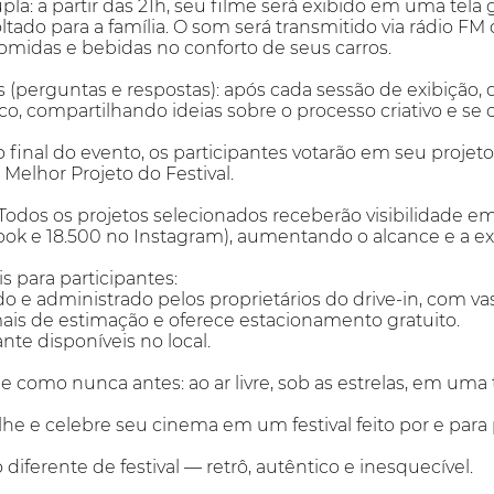
pla: a partir das 21h, seu filme será exibido em uma tela
tado para a família. O som será transmitido via rádio FM
omidas e bebidas no conforto de seus carros.
 (perguntas e respostas): após cada sessão de exibição, 
co, compartilhando ideias sobre o processo criativo e s
 final do evento, os participantes votarão em seu projeto
Melhor Projeto do Festival.
odos os projetos selecionados receberão visibilidade em
ok e 18.500 no Instagram), aumentando o alcance e a ex
s para participantes:
do e administrado pelos proprietários do drive-in, com va
nimais de estimação e oferece estacionamento gratuito.
nte disponíveis no local.
 como nunca antes: ao ar livre, sob as estrelas, em uma t
he e celebre seu cinema em um festival feito por e para
diferente de festival — retrô, autêntico e inesquecível.