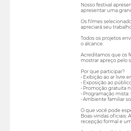
Nosso festival apres
apresentar uma grand
Os filmes selecionad
apreciará seu trabalh
Todos os projetos en
o alcance.
Acreditamos que os fes
mostrar apreço pelo s
Por que participar?
• Exibição ao ar livr
• Exposição ao público
• Promoção gratuita n
• Programação mista:
• Ambiente familiar so
O que você pode espe
Boas-vindas oficiais
recepção formal e um