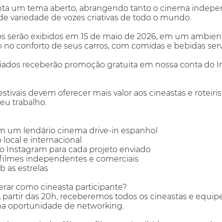
enta um tema aberto, abrangendo tanto o cinema indepe
e variedade de vozes criativas de todo o mundo.
os serão exibidos em 15 de maio de 2026, em um ambiente
o no conforto de seus carros, com comidas e bebidas ser
viados receberão promoção gratuita em nossa conta do In
tivais devem oferecer mais valor aos cineastas e roteiris
eu trabalho.
e em um lendário cinema drive-in espanhol
 local e internacional
o Instagram para cada projeto enviado
 filmes independentes e comerciais
b as estrelas
rar como cineasta participante?
: A partir das 20h, receberemos todos os cineastas e eq
a oportunidade de networking.