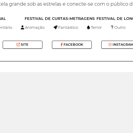
tela grande sob as estrelas e conecte-se com o público d
NAL
FESTIVAL DE CURTAS-METRAGENS
FESTIVAL DE LO
tário
Animação
Fantástico
Terror
Outro
SITE
FACEBOOK
INSTAGRA