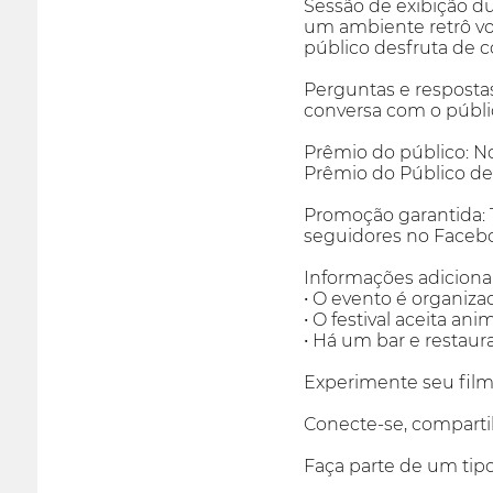
Sessão de exibição du
um ambiente retrô vol
público desfruta de c
Perguntas e respostas
conversa com o públi
Prêmio do público: No
Prêmio do Público de 
Promoção garantida: T
seguidores no Facebo
Informações adicionai
• O evento é organiza
• O festival aceita a
• Há um bar e restaura
Experimente seu filme
Conecte-se, compartil
Faça parte de um tipo 