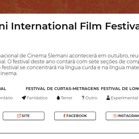
i International Film Festiva
ernacional de Cinema Slemani acontecerá em outubro, re
nal. O festival deste ano contará com sete seções de co
festival se concentrará na língua curda e na língua mate
cinema.
NAL
FESTIVAL DE CURTAS-METRAGENS
FESTIVAL DE LO
tário
Fantástico
Terror
Outro
Experimental
SITE
FACEBOOK
INSTAGRA