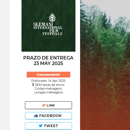
PRAZO DE ENTREGA
23 MAY 2025
Convocatória!
Publicado: 14 Apr 2025
SEM taxas de envio
Curtas-metragens
Longas-metragens
LINK
FACEBOOK
TWEET