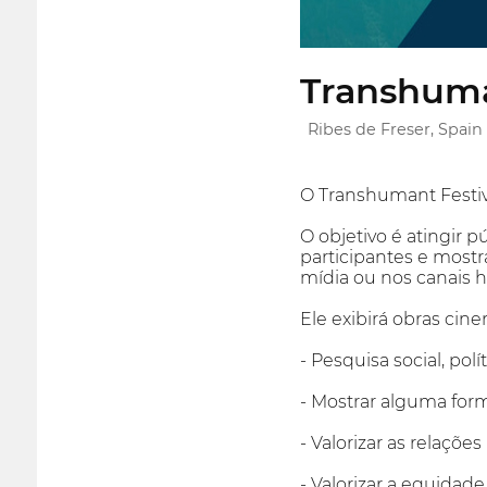
Transhuma
Ribes de Freser, Spain
O Transhumant Festiv
O objetivo é atingir p
participantes e most
mídia ou nos canais ha
Ele exibirá obras cin
- Pesquisa social, polí
- Mostrar alguma for
- Valorizar as relaçõe
- Valorizar a equida