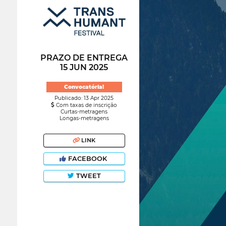
PRAZO DE ENTREGA
15 JUN 2025
Convocatória!
Publicado: 13 Apr 2025
Com taxas de inscrição
Curtas-metragens
Longas-metragens
LINK
FACEBOOK
TWEET