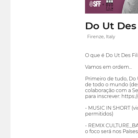
Do Ut Des 
Firenze, Italy
O que é Do Ut Des Fi
Vamos em ordem...
Primeiro de tudo, Do 
de todo o mundo (desd
colaboração com a Sen
para inscrever: https:
- MUSIC IN SHORT (vi
permitidos)
- REMIX CULTURE_BALTI
o foco será nos Países 