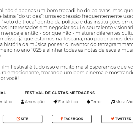
al não é apenas um bom trocadilho de palavras, mas quer
se latina “do ut des”: uma expressão frequentemente usa
e “voto de troca” dentro da política e das instituições em
os interessados em negociar aqui é seu talento visionár
erece e então - por que não - misturar diferentes cultu
ém disso, já que estamos na Toscana, não poderíamos d
 história da música por ser o inventor do tetragrammaton 
rimeiro no ano 1025 a alinhar todas as notas da escala mus
.
ilm Festival é tudo isso e muito mais! Esperamos que v
ura emocionante, trocando um bom cinema e mostrando 
or você!
NAL
FESTIVAL DE CURTAS-METRAGENS
tário
Animação
Fantástico
Terror
Music Vi
SITE
FACEBOOK
TWITTER