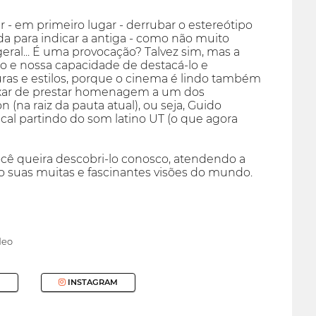
 - em primeiro lugar - derrubar o estereótipo
da para indicar a antiga - como não muito
 geral... É uma provocação? Talvez sim, mas a
io e nossa capacidade de destacá-lo e
ras e estilos, porque o cinema é lindo também
eixar de prestar homenagem a um dos
(na raiz da pauta atual), ou seja, Guido
ical partindo do som latino UT (o que agora
ocê queira descobri-lo conosco, atendendo a
suas muitas e fascinantes visões do mundo.
deo
INSTAGRAM