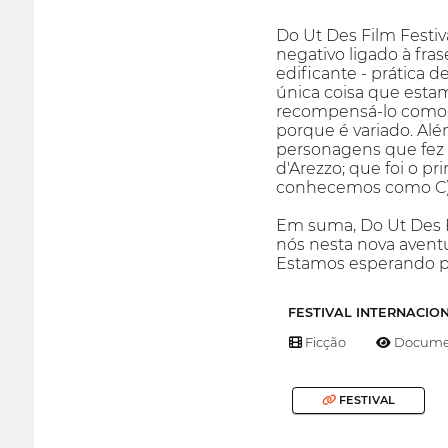
Do Ut Des Film Festiv
negativo ligado à fra
edificante - prática d
única coisa que estam
recompensá-lo como m
porque é variado. Al
personagens que fez a
d'Arezzo; que foi o p
conhecemos como C)
Em suma, Do Ut Des F
nós nesta nova avent
Estamos esperando p
FESTIVAL INTERNACIO
Ficção
Documen
FESTIVAL