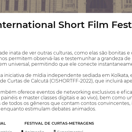
nternational Short Film Fest
 inata de ver outras culturas, como elas são bonitas e
 nos permitem observá-las e testemunhar a grandeza d
em universal, permitindo que ele conecte instantaneam
ma iniciativa de mídia independente sediada em Kolkata, 
l de Curtas de Calcutá (CISHORTFF-2022), que incluirá a
bém oferece eventos de networking exclusivos e eficaze
 painéis e master classes digitais e ao vivo), bem como u
 de todos os gêneros que contam contos convincentes, i
s enquanto estimulam debates animados.
NAL
FESTIVAL DE CURTAS-METRAGENS
tário
Animação
Experimental