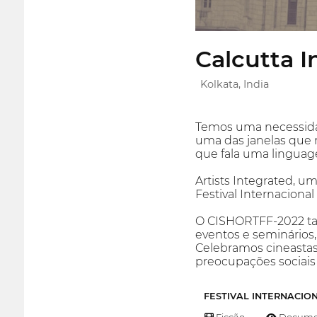
Calcutta I
Kolkata, India
Temos uma necessidade
uma das janelas que
que fala uma linguag
Artists Integrated, u
Festival Internaciona
O CISHORTFF-2022 tam
eventos e seminários,
Celebramos cineastas
preocupações sociai
FESTIVAL INTERNACIO
Ficção
Documen