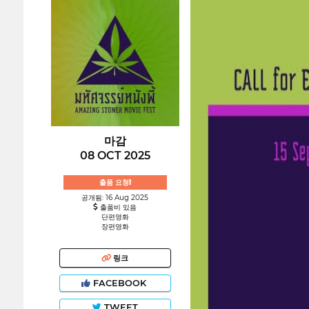
마감
08 OCT 2025
출품 요청!
공개됨: 16 Aug 2025
출품비 있음
단편영화
장편영화
링크
FACEBOOK
TWEET