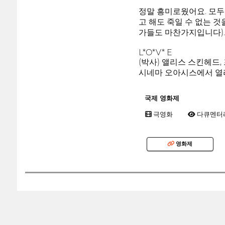
정말 흥미로웠어요. 모두를
고 해도 죽일 수 없는 
가들도 마찬가지입니다).
L*O*V* E
(박사) 앨리스 스킨헤드
시네마 오아시스에서 열
국제 영화제
극영화
다큐멘터
영화제