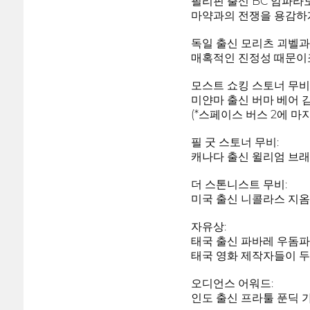
필리핀 출신 BC 암파라도
마약과의 전쟁을 용감하게
독일 출신 모리츠 괴벨과
매혹적인 진정성 때문이
모스트 쇼킹 스토너 무비*
미얀마 출신 버마 베어 감
(*스페이스 버스 2에 마
필 굿 스토너 무비:
캐나다 출신 윌리엄 브래
더 스톤니스트 무비:
미국 출신 니콜라스 지옴
자유상:
태국 출신 파바레 우돔파
태국 영화 제작자들이 
오디언스 어워드:
인도 출신 프라툴 푼딕 가