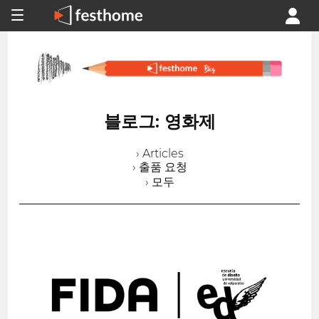
블로그: 영화제
› Articles
› 출품 요청
› 모두