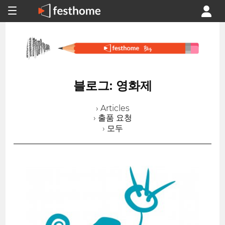
블로그: 영화제
› Articles
› 출품 요청
› 모두