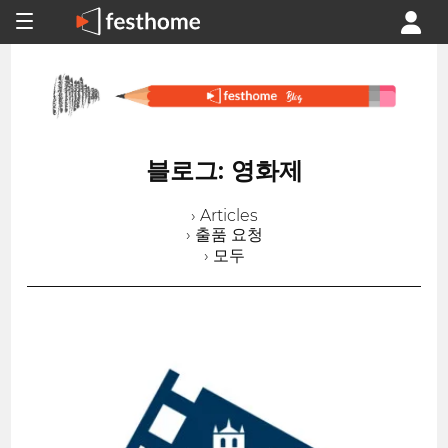
블로그: 영화제
› Articles
› 출품 요청
› 모두