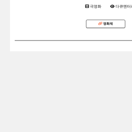
극영화
다큐멘터
영화제