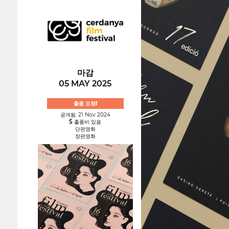
마감
05 MAY 2025
출품 요청!
공개됨: 21 Nov 2024
출품비 있음
단편영화
장편영화