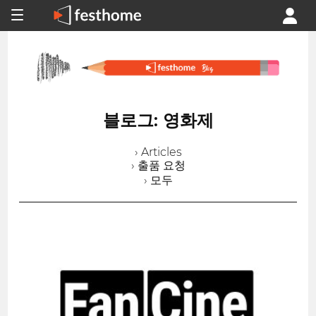
블로그: 영화제
› Articles
› 출품 요청
› 모두