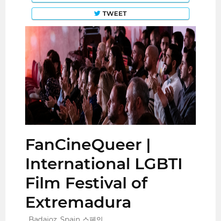
TWEET
FanCineQueer |
International LGBTI
Film Festival of
Extremadura
Badajoz, Spain 스페인