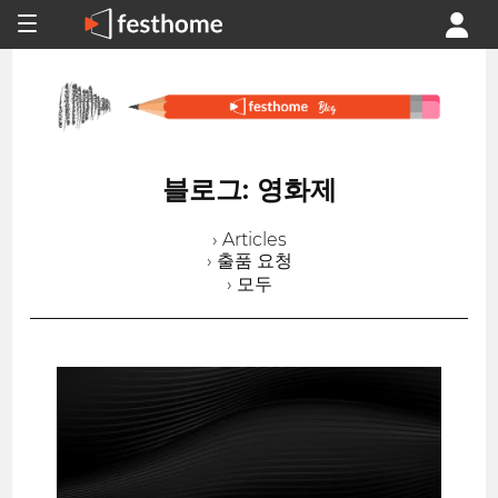
블로그: 영화제
› Articles
› 출품 요청
› 모두