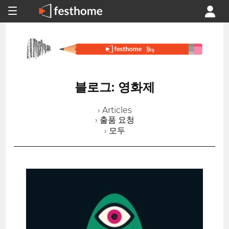
블로그: 영화제
› Articles
› 출품 요청
› 모두