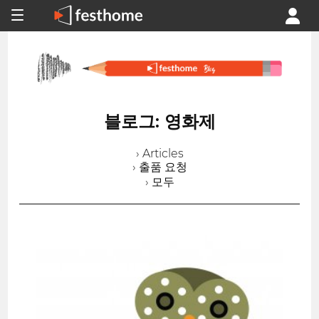
블로그: 영화제
› Articles
› 출품 요청
› 모두