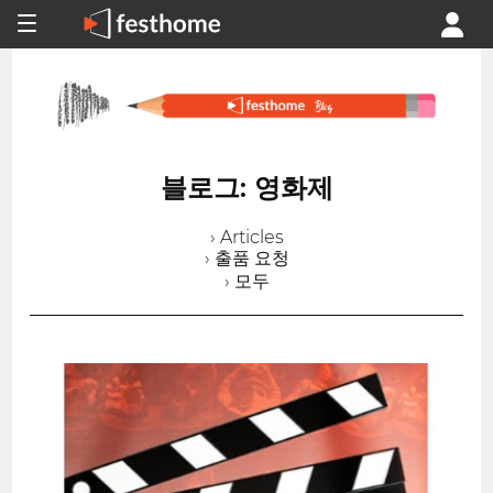
블로그: 영화제
› Articles
› 출품 요청
› 모두