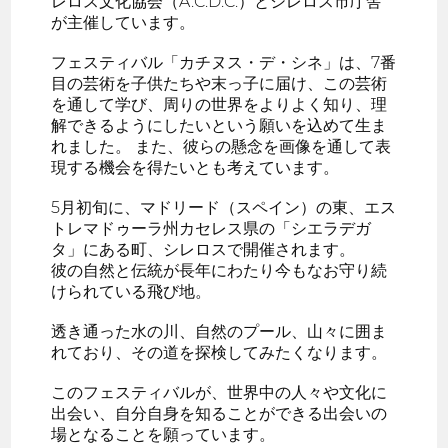
レロス文化協会（A.C.D.C.）とシレロス市庁舎
が主催しています。
フェスティバル「カチヌス・デ・シネ」は、7番
目の芸術を子供たちや末っ子に届け、この芸術
を通して学び、周りの世界をよりよく知り、理
解できるようにしたいという願いを込めて生ま
れました。 また、彼らの懸念を画像を通して表
現する機会を得たいとも考えています。
5月初旬に、マドリード（スペイン）の東、エス
トレマドゥーラ州カセレス県の「シエラデガ
タ」にある町、シレロスで開催されます。
彼の自然と伝統が長年にわたり今もなお守り続
けられている飛び地。
透き通った水の川、自然のプール、山々に囲ま
れており、その道を探検してみたくなります。
このフェスティバルが、世界中の人々や文化に
出会い、自分自身を知ることができる出会いの
場となることを願っています。