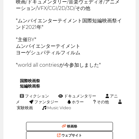
映画/ドキュメンタリー/音楽ヴェディオ/アニメ
ーション/VFX/CGI/2D/3D/その他
*ムンバイエンターテイメント国際短編映画祭イ
ンド2021年*
*主催BY*
ムンバイエンターテイメント
ヨーゲシュパティルフィルム
*world all contriesが今参加しました*
国際映画祭
短編映画祭
フィクション
ドキュメンタリー
アニ
メ
ファンタジー
ホラー
その他
実験映画
Music Video
映画祭
ウェブサイト