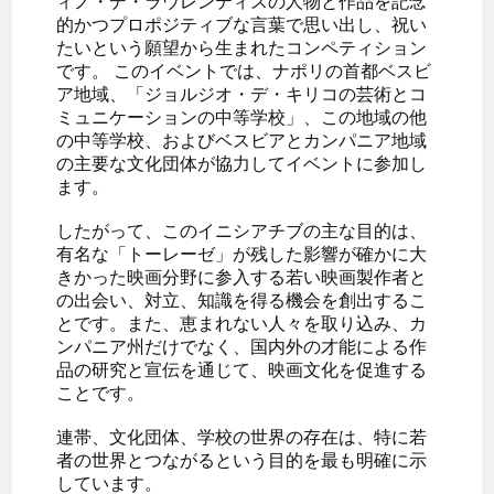
ィノ・デ・ラウレンティスの人物と作品を記念
的かつプロポジティブな言葉で思い出し、祝い
たいという願望から生まれたコンペティション
です。 このイベントでは、ナポリの首都ベスビ
ア地域、「ジョルジオ・デ・キリコの芸術とコ
ミュニケーションの中等学校」、この地域の他
の中等学校、およびベスビアとカンパニア地域
の主要な文化団体が協力してイベントに参加し
ます。
したがって、このイニシアチブの主な目的は、
有名な「トーレーゼ」が残した影響が確かに大
きかった映画分野に参入する若い映画製作者と
の出会い、対立、知識を得る機会を創出するこ
とです。また、恵まれない人々を取り込み、カ
ンパニア州だけでなく、国内外の才能による作
品の研究と宣伝を通じて、映画文化を促進する
ことです。
連帯、文化団体、学校の世界の存在は、特に若
者の世界とつながるという目的を最も明確に示
しています。