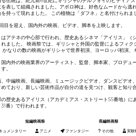
贈る伝統は、紀元前6世紀にギリシャのデルフォイのピティアス
意を表して組織されました。アポロ神は、好色なムードから逃
輪を持って現れました。 この植物は「ダフネ」と名付けられま
7回目を迎え、国内外の映画、ビデオ、脚本を上映します。
はアテネの中心部で行われ、歴史あるシネマ「アイリス」（シネ
されました。 映画祭では、ギリシャと外国の監督によるフィク
。 かなりの数の映画がギリシャで世界初演、ヨーロッパ初演、
、国内外の映画業界のアーティスト、監督、脚本家、プロデュ
ます。
、中編映画、長編映画、ミュージックビデオ、ダンスビデオ、
占めており、新しい芸術作品が自分の道を見つけ、観客と知り
の歴史あるアイリス（アカデミアス・ストリート55番地）にあ
31番）で行われます。
短編映画祭
長編映画祭
キュメンタリー
アニメ
ファンタジー
その他
実験