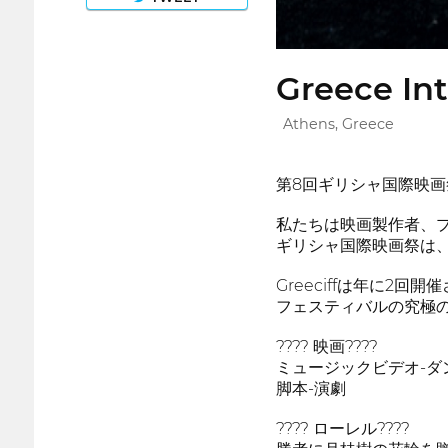
Greece Int
Athens, Greece
第8回ギリシャ国際映
私たちは映画製作者、
ギリシャ国際映画祭は
Greeciffは年に2回
フェスティバルの究極
???? 映画????
ミュージックビデオ-ダ
脚本-演劇
???? ローレル????