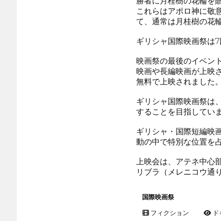
勝者に月桂樹の花輪を
これらはアポロ神に敬
て、通常は月桂樹の花
ギリシャ国際映画祭は
映画祭の最後のイベント
映画や長編映画が上映
無料で上映されました
ギリシャ国際映画祭は
することを目指してい
ギリシャ・国際短編映画
動の中で特別な位置を
上映会は、アテネ中心部
リブラ（メレニコウ通り
国際映画祭
フィクション
ド