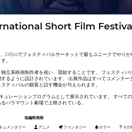
rnational Short Film Festiva
祭は、24fpsでフェスティバルサーキットで最もユニークでや
ます。
学生と独立系映画制作者を祝い、奨励することです。 フェスティ
調するように設計されています。 出展作品はすべてコメンテー
ェスティバルの観客と話す機会が与えられます。
のキュレーションプログラムとして展示されています。 すべて
あるパラマウント劇場で上映されている。
短編映画祭
キュメンタリー
アニメ
ファンタジー
ホラー
その