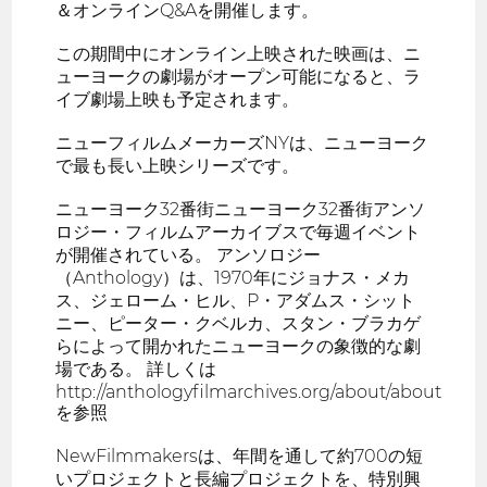
＆オンラインQ&Aを開催します。
この期間中にオンライン上映された映画は、ニ
ューヨークの劇場がオープン可能になると、ラ
イブ劇場上映も予定されます。
ニューフィルムメーカーズNYは、ニューヨーク
で最も長い上映シリーズです。
ニューヨーク32番街ニューヨーク32番街アンソ
ロジー・フィルムアーカイブスで毎週イベント
が開催されている。 アンソロジー
（Anthology）は、1970年にジョナス・メカ
ス、ジェローム・ヒル、P・アダムス・シット
ニー、ピーター・クベルカ、スタン・ブラカゲ
らによって開かれたニューヨークの象徴的な劇
場である。 詳しくは
http://anthologyfilmarchives.org/about/about
を参照
NewFilmmakersは、年間を通して約700の短
いプロジェクトと長編プロジェクトを、特別興