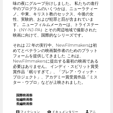
味の夜にグループ分けしました。 私たちの進行
中のプログラムのいくつかは、ニューラティー
ノ、中東、キリスト教のセックス、今後の女
性、実験的、および犯罪と罰が含まれていま
す。 ニューフィルムメーカーは、トライステー
ト（NY-NJ-PA）とその周辺地域で撮影された
映画に向けて、国際的なシリーズです。
それは 22 年の実行中、NewFilmmakersは初
めてとベテランの映画製作者のためのプラット
フォームを提供してきました. これは、
NewFilmmakersに提出する最初の映画である
必要はありません。 インディ・スピリット賞受
賞作品「眠りすぎて」、「ブレア・ウィッチ・
プロジェクト」、アカデミー賞受賞作品「ミス
ター・ウブロ」などが上映されました。
国際映画祭
短編映画祭
長編映画祭
フィクション
ドキュメンタリー
アニ