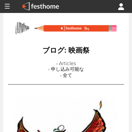
ブログ: 映画祭
› Articles
› 申し込み可能な
› 全て