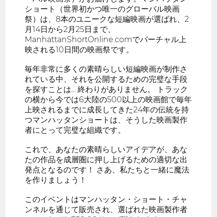
ショート（世界初かつ唯一のグローバル映画
祭）は、8本のユニークな短編映画が選ばれ、2
月14日から2月25日まで、
ManhattanShortOnline.comでバーチャル上
映される10日間の映画祭です。
毎年非常に多くの素晴らしい短編映画が制作さ
れている中、それを公開するための完璧な手段
を探すことは... 終わりがありません。 トラック
の横から今では6大陸の500以上の映画館で毎年
上映されるまでに成長してきた24年の伝統を持
つマンハッタンショートは、そうした映画製作
者にとって完璧な組織です。
これで、あなたの素晴らしいアイデアが、あな
たの作品を成層圏に押し上げるための適切な出
発点となるのです！ さあ、私たちと一緒に魔法
を作りましょう！
このイベントはマンハッタン・ショート・チャ
ンネルを通じて販売され、選ばれた映画製作者