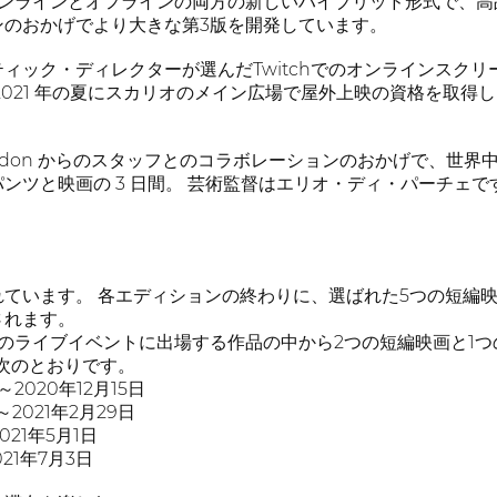
オンラインとオフラインの両方の新しいハイブリッド形式で、高
ンのおかげでより大きな第3版を開発しています。
ィック・ディレクターが選んだTwitchでのオンラインスク
2021 年の夏にスカリオのメイン広場で屋外上映の資格を取
o と Aedon からのスタッフとのコラボレーションのおかげで
ンツと映画の 3 日間。 芸術監督はエリオ・ディ・パーチェで
れています。 各エディションの終わりに、選ばれた5つの短編映
されます。
リオのライブイベントに出場する作品の中から2つの短編映画と1
次のとおりです。
～2020年12月15日
～2021年2月29日
021年5月1日
021年7月3日