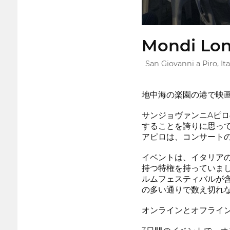
Mondi Lont
San Giovanni a Piro, Ita
地中海の楽園の港で映画
サンジョヴァンニAピロ
することを誇りに思って
アピロは、コンサート
イベントは、イタリア
持つ特権を持っていました
ルムフェスティバルが含
の多い通りで数え切れ
オンラインとオフライ