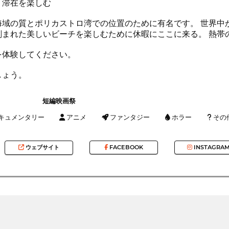
、滞在を楽しむ
海域の質とポリカストロ湾での位置のために有名です。 世界中
刻まれた美しいビーチを楽しむために休暇にここに来る。 熱帯
を体験してください。
しょう。
短編映画祭
キュメンタリー
アニメ
ファンタジー
ホラー
その
ウェブサイト
FACEBOOK
INSTAGRA