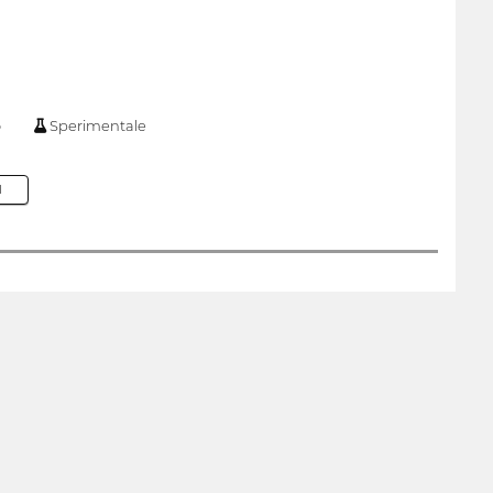
o
Sperimentale
M