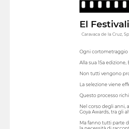
El Festival
Caravaca de la Cruz, S
Ogni cortometraggio r
Alla sua 15a edizione,
Non tutti vengono proi
La selezione viene eff
Questo processo richie
Nel corso degli anni, 
Goya Awards, tra gli al
Ma fanno tutti parte d
la necessità di raccont