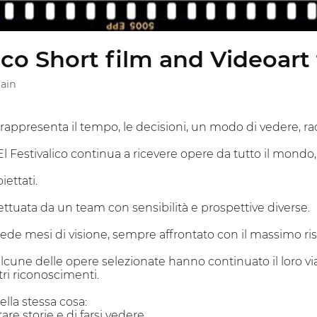
ico Short film and Videoart 
pain
appresenta il tempo, le decisioni, un modo di vedere, r
 El Festivalico continua a ricevere opere da tutto il mondo
ettati.
ettuata da un team con sensibilità e prospettive diverse.
de mesi di visione, sempre affrontato con il massimo risp
alcune delle opere selezionate hanno continuato il loro vi
tri riconoscimenti.
ella stessa cosa:
are storie e di farsi vedere.