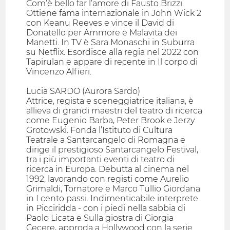
Com’è bello far l’amore di Fausto Brizzi.
Ottiene fama internazionale in John Wick 2
con Keanu Reeves e vince il David di
Donatello per Ammore e Malavita dei
Manetti. In TV è Sara Monaschi in Suburra
su Netflix. Esordisce alla regia nel 2022 con
Tapirulan e appare di recente in Il corpo di
Vincenzo Alfieri.
Lucia SARDO (Aurora Sardo)
Attrice, regista e sceneggiatrice italiana, è
allieva di grandi maestri del teatro di ricerca
come Eugenio Barba, Peter Brook e Jerzy
Grotowski. Fonda l’Istituto di Cultura
Teatrale a Santarcangelo di Romagna e
dirige il prestigioso Santarcangelo Festival,
tra i più importanti eventi di teatro di
ricerca in Europa. Debutta al cinema nel
1992, lavorando con registi come Aurelio
Grimaldi, Tornatore e Marco Tullio Giordana
in I cento passi. Indimenticabile interprete
in Picciridda - con i piedi nella sabbia di
Paolo Licata e Sulla giostra di Giorgia
Cecere, approda a Hollywood con la serie