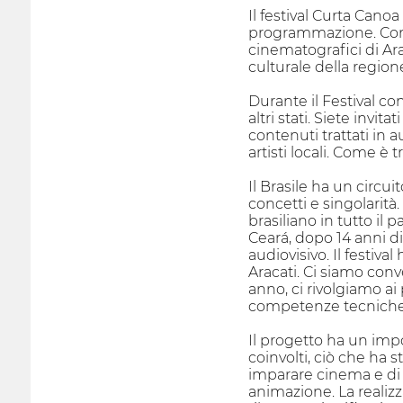
Il festival Curta Cano
programmazione. Con w
cinematografici di Ara
culturale della region
Durante il Festival co
altri stati. Siete inv
contenuti trattati in a
artisti locali. Come è
Il Brasile ha un circui
concetti e singolarità.
brasiliano in tutto il
Ceará, dopo 14 anni d
audiovisivo. Il festiva
Aracati. Ci siamo conv
anno, ci rivolgiamo ai
competenze tecniche 
Il progetto ha un imp
coinvolti, ciò che ha s
imparare cinema e di i
animazione. La reali