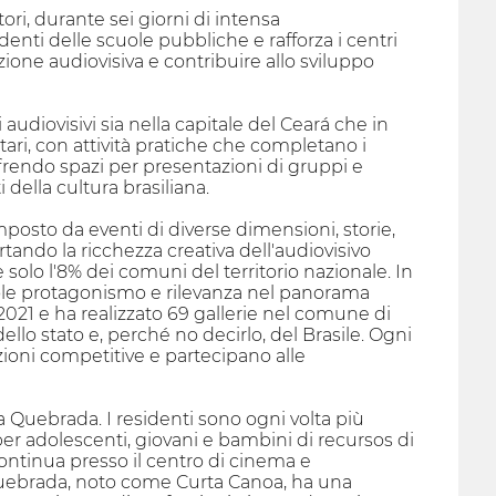
ori, durante sei giorni di intensa
nti delle scuole pubbliche e rafforza i centri
zione audiovisiva e contribuire allo sviluppo
audiovisivi sia nella capitale del Ceará che in
tari, con attività pratiche che completano i
 offrendo spazi per presentazioni di gruppi e
della cultura brasiliana.
composto da eventi di diverse dimensioni, storie,
rtando la ricchezza creativa dell'audiovisivo
 solo l'8% dei comuni del territorio nazionale. In
vole protagonismo e rilevanza nel panorama
l 2021 e ha realizzato 69 gallerie nel comune di
ello stato e, perché no decirlo, del Brasile. Ogni
zioni competitive e partecipano alle
 Quebrada. I residenti sono ogni volta più
 per adolescenti, giovani e bambini di recursos di
continua presso il centro di cinema e
Quebrada, noto come Curta Canoa, ha una