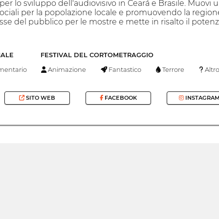
 per lo sviluppo dell'audiovisivo in Ceará e Brasile. Muovi 
iali per la popolazione locale e promuovendo la regione e
resse del pubblico per le mostre e mette in risalto il poten
NALE
FESTIVAL DEL CORTOMETRAGGIO
entario
Animazione
Fantastico
Terrore
Altr
SITO WEB
FACEBOOK
INSTAGRA