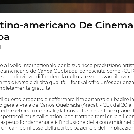
Latino-americano De Cinem
oa
l
to a livello internazionale per la sua ricca produzione artist
inoamericano de Canoa Quebrada, conosciuta come «CU
erso audiovisivo, diffondere la cultura e valorizzare il lavoro
 diverso e di alta qualità, il festival offre un'esperienza 
ompletamente gratuita.
di questo progetto è riaffermare l'importanza e ribadire la 
volgerà a Praia de Canoa Quebrada (Aracati - CE), dal 2
ortometraggi nazionali y latinos, oltre a mostrare grandi fi
spettacoli musicali e azioni che trattano temi cruciali, c
 aspetto fondamentale è l'inclusione della comunità nel
in un campo riflesso della partecipazione e dell'implicazion