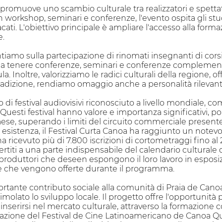
a promuove uno scambio culturale tra realizzatori e spettat
orkshop, seminari e conferenze, l'evento ospita gli stude
cati. L'obiettivo principale è ampliare l'accesso alla forma
e.
ntiamo sulla partecipazione di rinomati insegnanti di corsi 
itati a tenere conferenze, seminari e conferenze complemen
ula. Inoltre, valorizziamo le radici culturali della regione,
 tradizione, rendiamo omaggio anche a personalità rilevanti 
to di festival audiovisivi riconosciuto a livello mondiale, 
 Questi festival hanno valore e importanza significativi, po
 paese, superando i limiti del circuito commerciale presente
i esistenza, il Festival Curta Canoa ha raggiunto un note
l ha ricevuto più di 7.800 iscrizioni di cortometraggi fino a
ertiti a una parte indispensabile del calendario culturale d
 produttori che deseen espongono il loro lavoro in esposi
che vengono offerte durante il programma.
ortante contributo sociale alla comunità di Praia de Canoa
timolato lo sviluppo locale. Il progetto offre l'opportunità
nserirsi nel mercato culturale, attraverso la formazione 
zzazione del Festival de Cine Latinoamericano de Canoa 