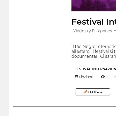
Festival I
Viedma y Patagones, 
Il Río Negro Internati
all'estero. Il festiva
documentari. Ci sara
FESTIVAL INTERNAZIO
Finzione
Docum
FESTIVAL