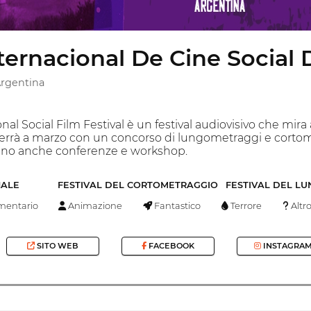
nternacional De Cine Social
Argentina
onal Social Film Festival è un festival audiovisivo che mir
l si terrà a marzo con un concorso di lungometraggi e corto
nno anche conferenze e workshop.
NALE
FESTIVAL DEL CORTOMETRAGGIO
FESTIVAL DEL L
entario
Animazione
Fantastico
Terrore
Altr
SITO WEB
FACEBOOK
INSTAGRA