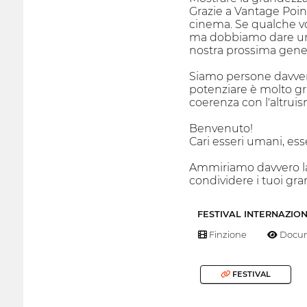
Grazie a Vantage Point
cinema. Se qualche vol
ma dobbiamo dare un g
nostra prossima gene
Siamo persone davvero
potenziare è molto gra
coerenza con l'altrui
Benvenuto!
Cari esseri umani, 
Ammiriamo davvero la 
condividere i tuoi gra
FESTIVAL INTERNAZIO
Finzione
Docum
FESTIVAL