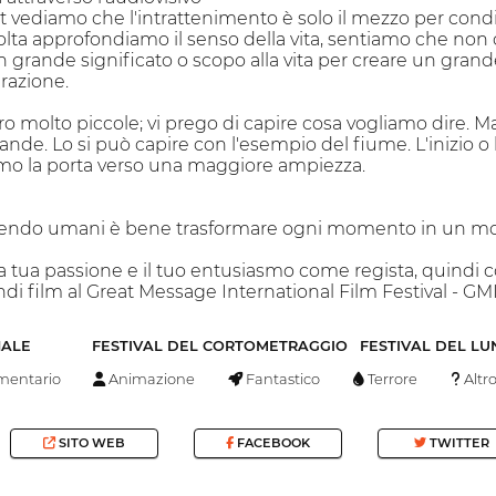
 vediamo che l'intrattenimento è solo il mezzo per condiv
ta approfondiamo il senso della vita, sentiamo che non c'è t
rande significato o scopo alla vita per creare un grande
razione.
 molto piccole; vi prego di capire cosa vogliamo dire. M
nde. Lo si può capire con l'esempio del fiume. L'inizio o l
smo la porta verso una maggiore ampiezza.
essendo umani è bene trasformare ogni momento in un
tua passione e il tuo entusiasmo come regista, quindi con
ndi film al Great Message International Film Festival - GM
NALE
FESTIVAL DEL CORTOMETRAGGIO
FESTIVAL DEL L
entario
Animazione
Fantastico
Terrore
Altr
SITO WEB
FACEBOOK
TWITTER