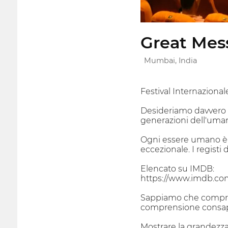
Great Mess
Mumbai, India
Festival Internazion
Desideriamo davvero co
generazioni dell'uman
Ogni essere umano è 
eccezionale. I registi 
Elencato su IMDB:
https://www.imdb.co
Sappiamo che comprend
comprensione consap
Mostrare la grandezza 