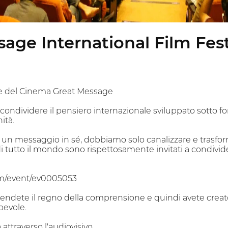
age International Film Fest
ale del Cinema Great Message
ndividere il pensiero internazionale sviluppato sotto for
ità.
un messaggio in sé, dobbiamo solo canalizzare e trasf
di tutto il mondo sono rispettosamente invitati a condivider
m/event/ev0005053
ete il regno della comprensione e quindi avete creato i 
evole.
attraverso l'audiovisivo