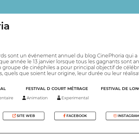
ia
s sont un événement annuel du blog CinePhoria qui a eu 
aque année le 13 janvier lorsque tous les gagnants sont an
 groupe de cinéphiles a pour principal objectif de célé
s, quels que soient leur origine, leur durée ou leur réalisa
NAL
FESTIVAL D COURT MÉTRAGE
FESTIVAL DE LO
ntaire
Animation
Experimental
SITE WEB
FACEBOOK
INSTAGRA